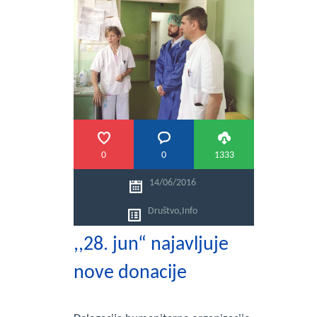
PRETRAGA
0
0
1333
14/06/2016
Društvo
,
Info
,,28. jun“ najavljuje
nove donacije