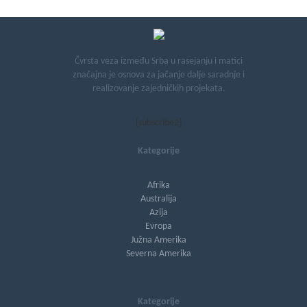
Čvrsta veza između Srba u rasejanju i matici
značajna je osnova za jačanje dalje saradnje i
realizovanje zajedničkih projekata.
[subscribe2]
Kategorije
Afrika
Australija
Azija
Evropa
Južna Amerika
Severna Amerika
Kategorije