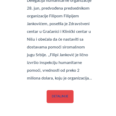
Delegacija humanitarne organizacije
28. jun, predvođena predsednikom
organizacije Filipom Filipijem
Jankovićem, posetila je Zdravstveni
centar u Gračanici i Klinički centar u
Nišu i obećala da će nastaviti sa
dostavama pomoći siromašnom
jugu Srbije. ,,Filipi Janković je lično
izvršio inspekciju humanitarne
pomoći, vrednosti od preko 2
miliona dolara, koju je organizacija…
DETALJNIJE