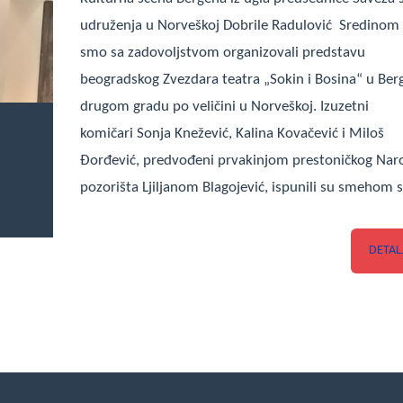
udruženja u Norveškoj Dobrile Radulović Sredinom 
smo sa zadovoljstvom organizovali predstavu
beogradskog Zvezdara teatra „Sokin i Bosina“ u Ber
drugom gradu po veličini u Norveškoj. Izuzetni
komičari Sonja Knežević, Kalina Kovačević i Miloš
Đorđević, predvođeni prvakinjom prestoničkog Na
pozorišta Ljiljanom Blagojević, ispunili su smehom 
DETAL