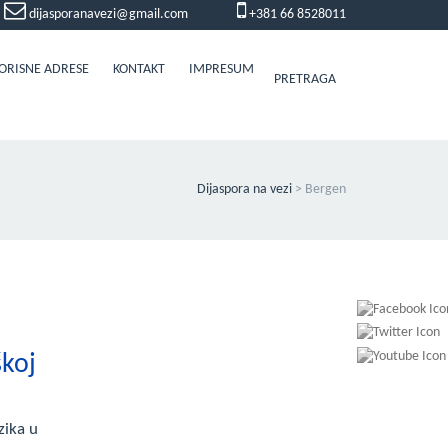
dijasporanavezi@gmail.com
+381 66 8528011
ORISNE ADRESE
KONTAKT
IMPRESUM
PRETRAGA
Dijaspora na vezi
>
Bergen
škoj
zika u