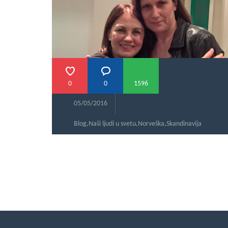
0
0
1596
05/05/2016
Blog
,
Naši ljudi u svetu
,
Norveška
,
Skandinavija