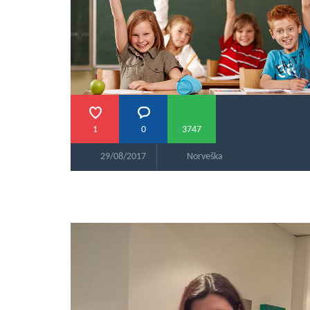
1
0
3747
29/08/2017
Norveška