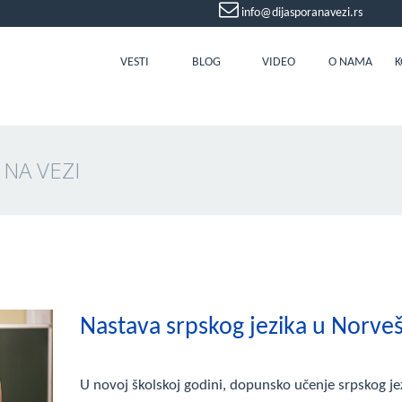
info@dijasporanavezi.rs
VESTI
BLOG
VIDEO
O NAMA
K
 NA VEZI
Nastava srpskog jezika u Norve
U novoj školskoj godini, dopunsko učenje srpskog je