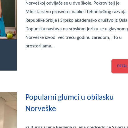
Norveškoj odvijaće se u dve škole. Pokrovitelj je
Ministarstvo prosvete, nauke i tehnološkog razvoja
Republike Srbije i Srpsko akademsko društvo iz Osla
Dopunska nastava na srpskom jeziku se u glavnom 
Norveške izvodi već treću godinu zaredom, i to u
prostorijama…
DETAL
Popularni glumci u obilasku
Norveške
Kulturna scena Bergena iz ugla predsednice Saveza 