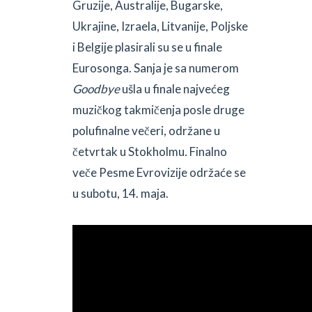
Gruzije, Australije, Bugarske,
Ukrajine, Izraela, Litvanije, Poljske
i Belgije plasirali su se u finale
Eurosonga. Sanja je sa numerom
Goodbye
ušla u finale najvećeg
muzičkog takmičenja posle druge
polufinalne večeri, održane u
četvrtak u Stokholmu
.
Finalno
veče Pesme Evrovizije održaće se
u subotu, 14. maja.