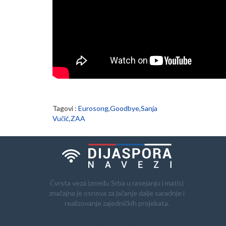
Tagovi :
Eurosong
,
Goodbye
,
Sanja
Vučić
,
ZAA
Čvrsta veza između Srba u rasejanju i matici
značajna je osnova za jačanje dalje saradnje i
realizovanje zajedničkih projekata.