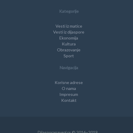
Kategorije
Vesti iz matice
Vesti iz dijaspore
Ekonomija
Kultura
Obrazovanje
Sport
Navigacija
Korisne adrese
O nama
Impresum
Kontakt
Dijasporanavezi.rs © 2016–2019.