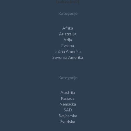
[subscribe2]
Kategorije
Afrika
Australija
Azija
Evropa
Južna Amerika
Severna Amerika
Kategorije
Austrija
Kanada
Nemačka
SAD
Švajcarska
Švedska