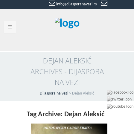
info@dijasporanavezi.rs
dijasporanavezi@gmail.com
+381 66
8528011
VESTI
BLOG
DEJAN ALEKSIĆ
ARCHIVES - DIJASPORA
VIDEO
NA VEZI
O NAMA
Dijaspora na vezi
>
Dejan Aleksić
KORISNE ADRESE
KONTAKT
Tag Archive: Dejan Aleksić
IMPRESUM