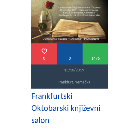
PRETRAGA
0
0
1476
15/10/2019
Frankfurt
,
Nemačka
Frankfurtski
Oktobarski književni
salon