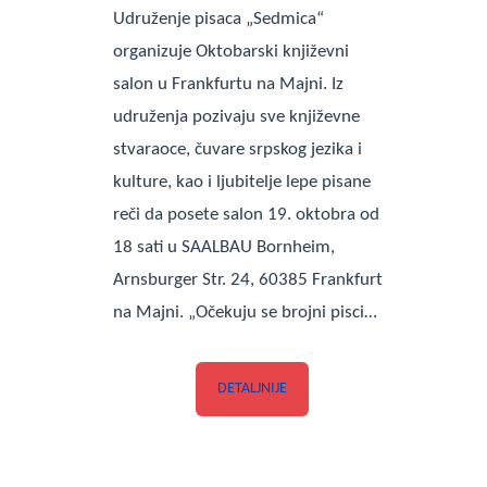
Udruženje pisaca „Sedmica“
organizuje Oktobarski književni
salon u Frankfurtu na Majni. Iz
udruženja pozivaju sve književne
stvaraoce, čuvare srpskog jezika i
kulture, kao i ljubitelje lepe pisane
reči da posete salon 19. oktobra od
18 sati u SAALBAU Bornheim,
Arnsburger Str. 24, 60385 Frankfurt
na Majni. „Očekuju se brojni pisci…
DETALJNIJE