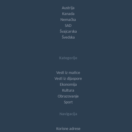
Austrija
Kanada
Nemačka
SAD
Švajcarska
Švedska
Kategorije
Vesti iz matice
Vesti iz dijaspore
Ekonomija
Kultura
Obrazovanje
Sport
Navigacija
Korisne adrese