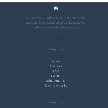
Čvrsta veza između Srba u rasejanju i matici
značajna je osnova za jačanje dalje saradnje i
realizovanje zajedničkih projekata.
[subscribe2]
Kategorije
Afrika
Australija
Azija
Evropa
Južna Amerika
Severna Amerika
Kategorije