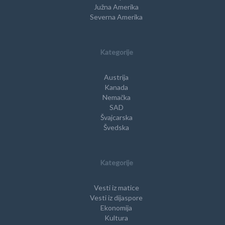
Južna Amerika
Severna Amerika
Kategorije
Austrija
Kanada
Nemačka
SAD
Švajcarska
Švedska
Kategorije
Vesti iz matice
Vesti iz dijaspore
Ekonomija
Kultura