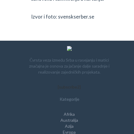
Izvor i foto: svenskserber.se
Čvrsta veza između Srba u rasejanju i matici
značajna je osnova za jačanje dalje saradnje i
realizovanje zajedničkih projekata.
[subscribe2]
Kategorije
Afrika
Australija
Azija
Evropa