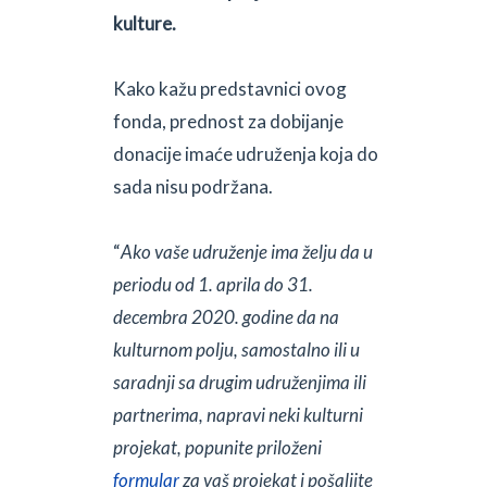
kulture.
Kako kažu predstavnici ovog
fonda, prednost za dobijanje
donacije imaće udruženja koja do
sada nisu podržana.
“
Ako vaše udruženje ima želju da u
periodu od 1. aprila do 31.
decembra 2020. godine da na
kulturnom polju, samostalno ili u
saradnji sa drugim udruženjima ili
partnerima, napravi neki kulturni
projekat, popunite priloženi
formular
za vaš projekat i pošaljite