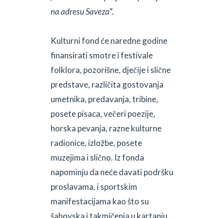
na adresu Saveza
”.
Kulturni fond će naredne godine
finansirati smotre i festivale
folklora, pozorišne, dječije i slične
predstave, različita gostovanja
umetnika, predavanja, tribine,
posete pisaca, večeri poezije,
horska pevanja, razne kulturne
radionice, izložbe, posete
muzejima i slično. Iz fonda
napominju da neće davati podršku
proslavama, i sportskim
manifestacijama kao što su
šahovska i takmičenja u kartanju.