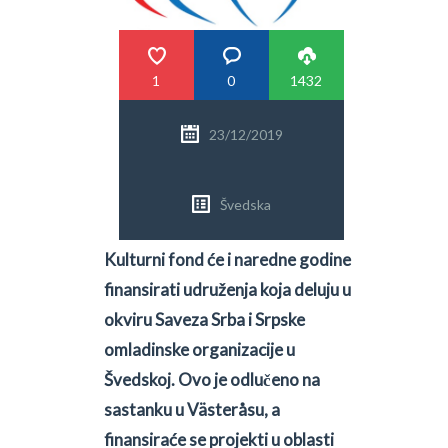
PRETRAGA
1
0
1432
23/12/2019
Švedska
Kulturni fond će i naredne godine
finansirati udruženja koja deluju u
okviru Saveza Srba i Srpske
omladinske organizacije u
Švedskoj. Ovo je odlučeno na
sastanku u Västeråsu, a
finansiraće se projekti u oblasti