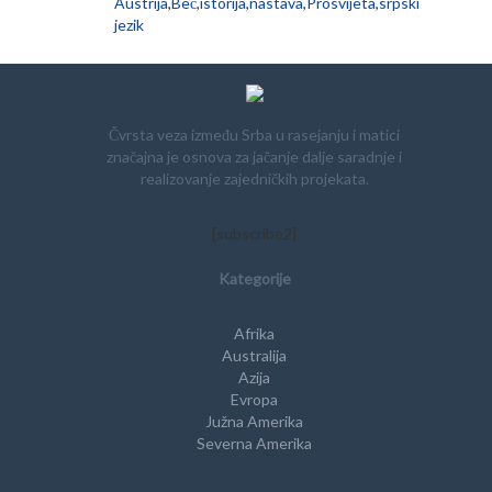
Austrija
,
Beč
,
istorija
,
nastava
,
Prosvijeta
,
srpski
jezik
Čvrsta veza između Srba u rasejanju i matici
značajna je osnova za jačanje dalje saradnje i
realizovanje zajedničkih projekata.
[subscribe2]
Kategorije
Afrika
Australija
Azija
Evropa
Južna Amerika
Severna Amerika