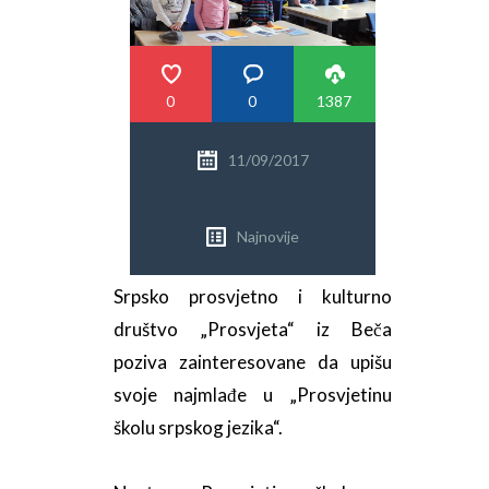
PRETRAGA
0
0
1387
11/09/2017
Najnovije
Srpsko prosvjetno i kulturno
društvo „Prosvjeta“ iz Beča
poziva zainteresovane da upišu
svoje najmlađe u „Prosvjetinu
školu srpskog jezika“.