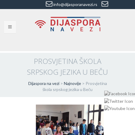
info@dijasporanavezi.rs
dijasporanavezi@gmail.com
+381 66
8528011
VESTI
BLOG
PROSVJETINA ŠKOLA
SRPSKOG JEZIKA U BEČU
VIDEO
O NAMA
Dijaspora na vezi
>
Najnovije
>
Prosvjetina
škola srpskog jezika u Beču
KORISNE ADRESE
KONTAKT
IMPRESUM