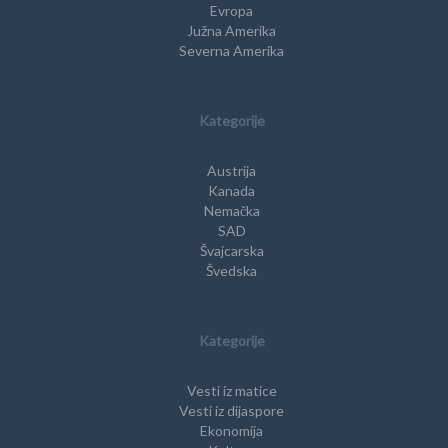
Evropa
Južna Amerika
Severna Amerika
Kategorije
Austrija
Kanada
Nemačka
SAD
Švajcarska
Švedska
Kategorije
Vesti iz matice
Vesti iz dijaspore
Ekonomija