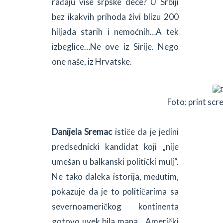
rađaju više srpske dece? U Srbiji
bez ikakvih prihoda živi blizu 200
hiljada starih i nemoćnih…A tek
izbeglice…Ne ove iz Sirije. Nego
one naše, iz Hrvatske.
Foto: print sc
Danijela Sremac
ističe da je jedini
predsednicki kandidat koji „nije
umešan u balkanski politički mulj“.
Ne tako daleka istorija, međutim,
pokazuje da je to političarima sa
severnoameričkog kontinenta
gotovo uvek bila mana. „Američki