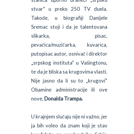
stvar“ u preko 250 TV duela.
Takođe, u biografiji Danijele
Sremac stoji i da je talentovana
slikarka, pisac,
pevačica/muzičarka, kuvarica,
putopisac autor, osnivač i direktor
„srpskog instituta“ u Vašingtonu,
te da je bliska sa krugovima vlasti.
Nije jasno da li su to „krugovi“
Obamine administracije ili ove
nove,
Donalda Trampa.
U krajnjem slučaju nije ni važno, jer
ja bih voleo da znam koji je stav