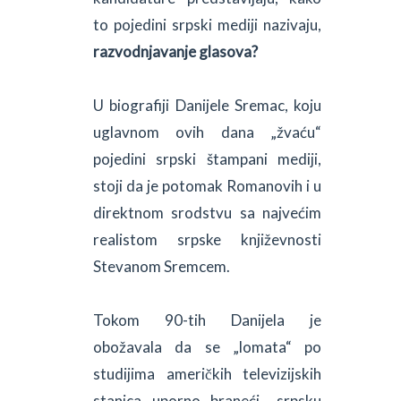
to pojedini srpski mediji nazivaju,
razvodnjavanje glasova?
U biografiji Danijele Sremac, koju
uglavnom ovih dana „žvaću“
pojedini srpski štampani mediji,
stoji da je potomak Romanovih i u
direktnom srodstvu sa najvećim
realistom srpske književnosti
Stevanom Sremcem.
Tokom 90-tih Danijela je
obožavala da se „lomata“ po
studijima američkih televizijskih
stanica uporno braneći „srpsku