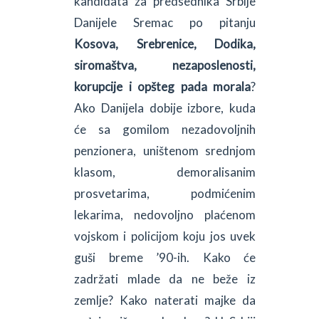
kandidata za predsednika Srbije
Danijele Sremac po pitanju
Kosova, Srebrenice, Dodika,
siromaštva, nezaposlenosti,
korupcije i opšteg pada morala
?
Ako Danijela dobije izbore, kuda
će sa gomilom nezadovoljnih
penzionera, uništenom srednjom
klasom, demoralisanim
prosvetarima, podmićenim
lekarima, nedovoljno plaćenom
vojskom i policijom koju jos uvek
guši breme ’90-ih. Kako će
zadržati mlade da ne beže iz
zemlje? Kako naterati majke da