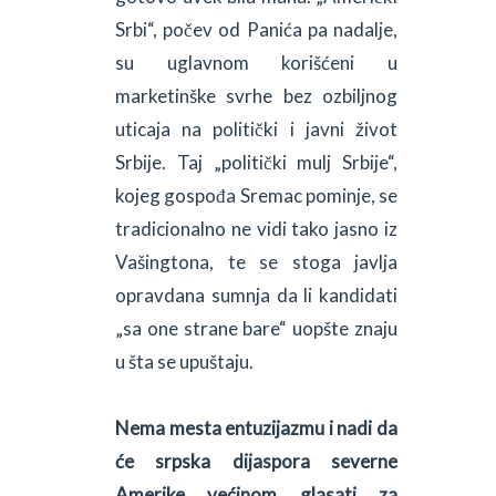
Srbi“, počev od Panića pa nadalje,
su uglavnom korišćeni u
marketinške svrhe bez ozbiljnog
uticaja na politički i javni život
Srbije. Taj „politički mulj Srbije“,
kojeg gospođa Sremac pominje, se
tradicionalno ne vidi tako jasno iz
Vašingtona, te se stoga javlja
opravdana sumnja da li kandidati
„sa one strane bare“ uopšte znaju
u šta se upuštaju.
Nema mesta entuzijazmu i nadi da
će srpska dijaspora severne
Amerike većinom glasati za