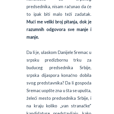
predsednika, nisam računao da će
to ipak biti malo teži zadatak.
Muči me veliki broj pitanja, dok je
razumnih odgovora sve manje i
manje.
Da li je, ulaskom Danijele Sremac u
srpsku predizbornu trku za
buduceg predsednika Srbije,
srpska dijaspora konačno dobila
svog predstavnika? Da li gospođa
Sremac uopšte zna u šta se upušta,
želeći mesto predsednika Srbije, i
na kraju koliko „van stranačke“
kandidature predstavljaju, kako