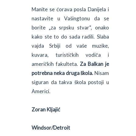
Manite se ćorava posla Danijela i
nastavite u Vašingtonu da se
borite „za srpsku stvar“, onako
kako ste to do sada radili. Slaba
vajda Srbiji od vaše muzike,
kuvara, turističkih vodiča i
američkih fakulteta.
Za Balkan je
potrebna neka druga škola.
Nisam
siguran da takva škola postoji u
Americi.
Zoran Kljajić
Windsor/Detroit