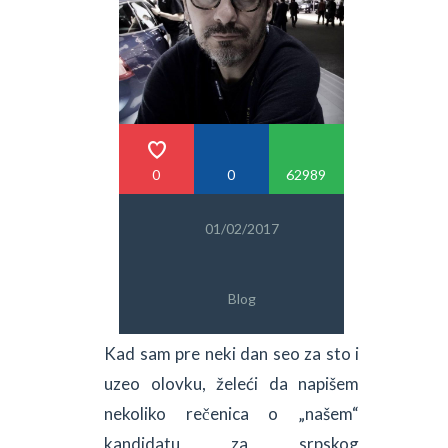
PRETRAGA
0
0
62989
01/02/2017
Blog
Kad sam pre neki dan seo za sto i
uzeo olovku, želeći da napišem
nekoliko rečenica o „našem“
kandidatu za srpskog