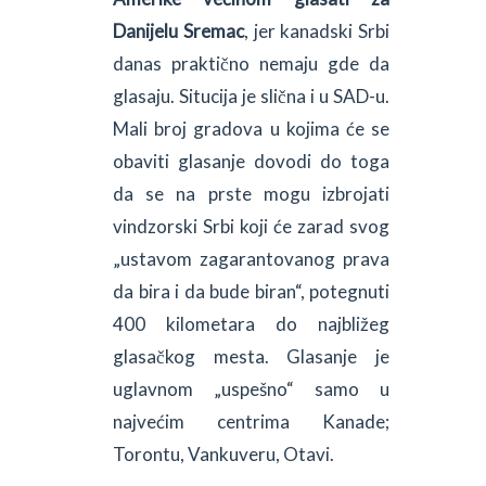
Danijelu Sremac
, jer kanadski Srbi
danas praktično nemaju gde da
glasaju. Situcija je slična i u SAD-u.
Mali broj gradova u kojima će se
obaviti glasanje dovodi do toga
da se na prste mogu izbrojati
vindzorski Srbi koji će zarad svog
„ustavom zagarantovanog prava
da bira i da bude biran“, potegnuti
400 kilometara do najbližeg
glasačkog mesta. Glasanje je
uglavnom „uspešno“ samo u
najvećim centrima Kanade;
Torontu, Vankuveru, Otavi.