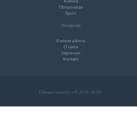
Kultura
Obrazovanje
Sport
Navigacija
Korisne adrese
O nama
Impresum
Kontakt
Dijasporanavezi.rs © 2016–2019.