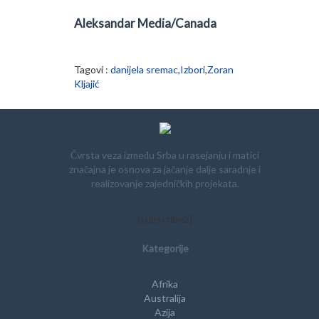
Aleksandar Media/Canada
Tagovi :
danijela sremac
,
Izbori
,
Zoran
Kljajić
Čvrsta veza između Srba u rasejanju i matici
značajna je osnova za jačanje dalje saradnje i
realizovanje zajedničkih projekata.
[subscribe2]
Kategorije
Afrika
Australija
Azija