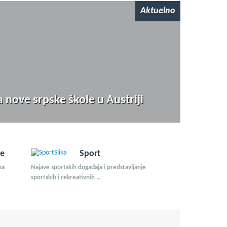
Aktuelno
 nove srpske škole u Austriji
je
Sport
na
Najave sportskih događaja i predstavljanje
sportskih i rekreativnih …