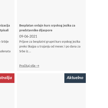
izacija
Besplatan onlajn kurs srpskog jezika za
pisali
predstavnike dijaspore
09-06-2021
 Srbije
Prijave za besplatni grupni kurs srpskog jezika
preko Skajpa u trajanju od mesec i po dana za
tudenata
Srbe iz...
Pročitaj više →
tralija
Aktuelno