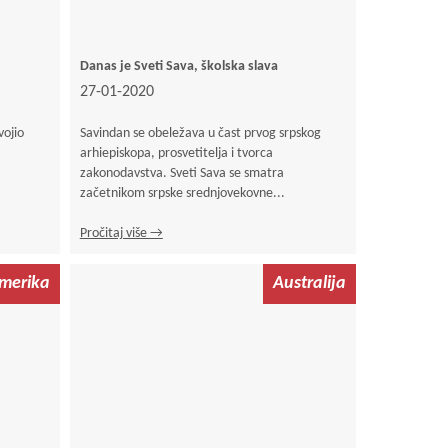
Danas je Sveti Sava, školska slava
27-01-2020
vojio
Savindan se obeležava u čast prvog srpskog
arhiepiskopa, prosvetitelja i tvorca
zakonodavstva. Sveti Sava se smatra
začetnikom srpske srednjovekovne...
Pročitaj više →
merika
Australija