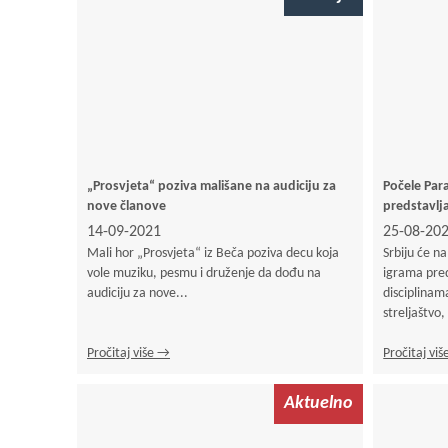
„Prosvjeta“ poziva mališane na audiciju za
Počele Para
nove članove
predstavlja
14-09-2021
25-08-20
Mali hor „Prosvjeta“ iz Beča poziva decu koja
Srbiju će n
vole muziku, pesmu i druženje da dođu na
igrama pred
audiciju za nove...
disciplinama
streljaštvo,
Pročitaj više →
Pročitaj vi
Aktuelno