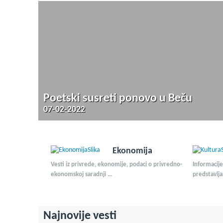
Poetski susreti ponovo u Beču
07-02-2022
Ekonomija
Vesti iz privrede, ekonomije, podaci o privredno-
Informacij
ekonomskoj saradnji …
predstavlj
Najnovije vesti