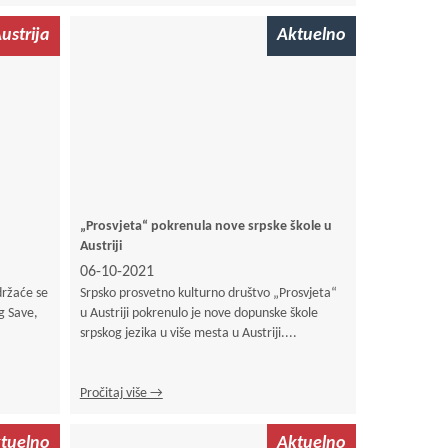
ustrija
Aktuelno
„Prosvjeta“ pokrenula nove srpske škole u
Austriji
06-10-2021
držaće se
Srpsko prosvetno kulturno društvo „Prosvjeta“
g Save,
u Austriji pokrenulo je nove dopunske škole
srpskog jezika u više mesta u Austriji....
Pročitaj više →
tuelno
Aktuelno