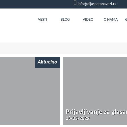
info@dijasporanavezi.rs
VESTI
BLOG
VIDEO
O NAMA
K
Aktuelno
Prijavljivanje za glas
08-03-2022