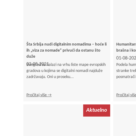
Šta Srbija nudi digitalnim nomadima – hoće li
Humanitarn
ih „viza za nomade“ privući da ostanu što
brašna i k
duže
01-08-20
03-08-2021
Beograd se nalazi na vrhu liste mape evropskih
Podela huma
gradova u kojima se digitalni nomadi najduže
stranke treb
zadržavaju. Oni u proseku...
posmatrači i
Pročitaj više →
Pročitaj vi
Aktuelno