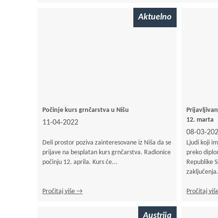
Aktuelno
Počinje kurs grnčarstva u Nišu
Prijavljiva
12. marta
11-04-2022
08-03-20
Deli prostor poziva zainteresovane iz Niša da se
Ljudi koji 
prijave na besplatan kurs grnčarstva. Radionice
preko dipl
počinju 12. aprila. Kurs će...
Republike S
zaključenja.
Pročitaj više →
Pročitaj vi
Austrija