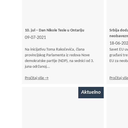
10. jul – Dan Nikole Tesle u Ontariju
Srbija doda
neobavezn
09-07-2021
18-06-20
Na inicijativu Toma Rakočevića, člana
Savet EU uvr
provincijskog Parlamenta iz redova Nove
građani tre
demokratske partije (NDP), na sednici od 3.
EU za neob
juna održanoj...
Pročitaj više →
Pročitaj vi
Aktuelno