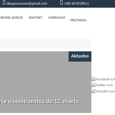
dijasporanavezi@gmail.com
+381 66 8528011
ORISNE ADRESE
KONTAKT
IMPRESUM
PRETRAGA
Aktuelno
anje u inostranstvu do 12. marta