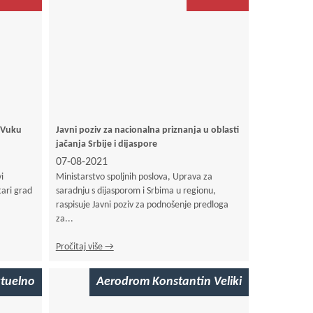
 Vuku
Javni poziv za nacionalna priznanja u oblasti
jačanja Srbije i dijaspore
07-08-2021
i
Ministarstvo spoljnih poslova, Uprava za
ari grad
saradnju s dijasporom i Srbima u regionu,
raspisuje Javni poziv za podnošenje predloga
za...
Pročitaj više →
tuelno
Aerodrom Konstantin Veliki