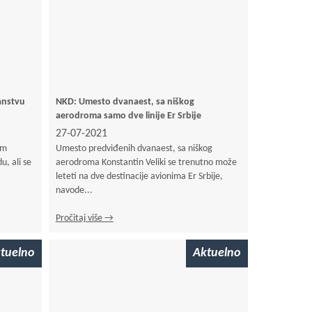
lanstvu
NKD: Umesto dvanaest, sa niškog
aerodroma samo dve linije Er Srbije
27-07-2021
om
Umesto predviđenih dvanaest, sa niškog
, ali se
aerodroma Konstantin Veliki se trenutno može
leteti na dve destinacije avionima Er Srbije,
navode...
Pročitaj više →
tuelno
Aktuelno