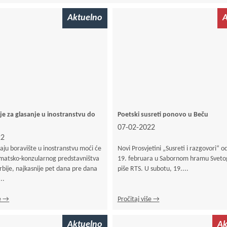
Aktuelno
A
nje za glasanje u inostranstvu do
Poetski susreti ponovo u Beču
07-02-2022
22
imaju boravište u inostranstvu moći će
Novi Prosvjetini „Susreti i razgovori“ o
omatsko-konzularnog predstavništva
19. februara u Sabornom hramu Sveto
rbije, najkasnije pet dana pre dana
piše RTS. U subotu, 19....
..
še →
Pročitaj više →
Aktuelno
Ak