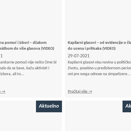
a pomoć i izbori – džakom
Kapilarni glasovi – od evidencije o č
osidbom do više glasova (VIDEO)
do ucena i pritisaka (VIDEO)
21
29-07-2021
nitarne pomoći nije nešto čime bi
Kapilarni glasovi nisu novina u političk
alo da se bave, kažu aktivisti i
životu, posebno u predizbornom periodu
zbora, ali to...
oni pre svega odnose na simpatizere...
še →
Pročitaj više →
Aktuelno
Ak