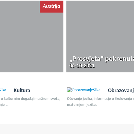
Austrija
„Prosvjeta“ pokrenula
06-10-2021
Kultura
Obrazovan
e o kulturnim događajima širom sveta,
Očuvanje jezika, informacje o školovanju 
anje …
maternjem jeziku.