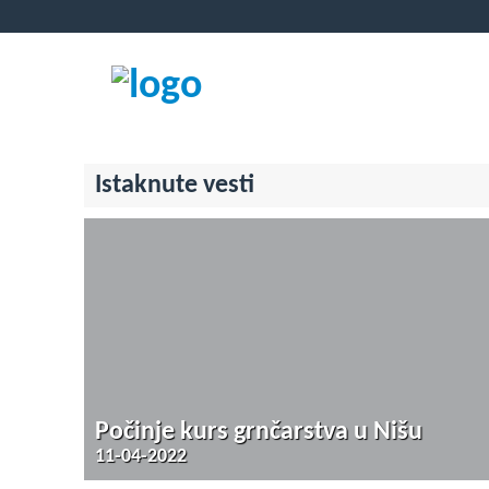
Istaknute vesti
Počinje kurs grnčarstva u Nišu
11-04-2022