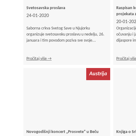
Svetosavska proslava
Raspisan k
projekata 
24-01-2020
20-01-20
Saborna crkva Svetog Save u Njujorku
Organizacij
organizuje svetosavsku proslavu u nedelju, 26.
očuvanju i 
januara i tim povodom poziva sve svoje...
dijaspore i
Pročitaj više →
Pročitaj vi
Austrija
Novogodišnji koncert „Prosvete“ u Beču
Knjiga o Sr