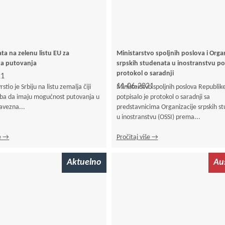
ta na zelenu listu EU za
Ministarstvo spoljnih poslova i Organ
a putovanja
srpskih studenata u inostranstvu pot
protokol o saradnji
21
11-06-2021
stio je Srbiju na listu zemalja čiji
Ministarstvo spoljnih poslova Republike
ba da imaju mogućnost putovanja u
potpisalo je protokol o saradnji sa
avezna...
predstavnicima Organizacije srpskih s
u inostranstvu (OSSI) prema...
še →
Pročitaj više →
Aktuelno
Aus