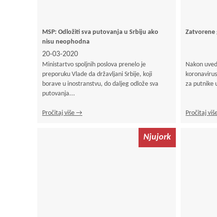
MSP: Odložiti sva putovanja u Srbiju ako
Zatvorene 
nisu neophodna
20-03-2020
Ministartvo spoljnih poslova prenelo je
Nakon uvede
preporuku Vlade da državljani Srbije, koji
koronavirusa
borave u inostranstvu, do daljeg odlože sva
za putnike
putovanja...
Pročitaj više →
Pročitaj vi
Njujork