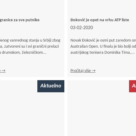
granice za sve putnike
Đoković je opet na vrhu ATP liste
03-02-2020
nog vanrednog stanja u Srbiji zbog
Novak Đoković je osmi put zaredom os
, zatvoreni su i svi granični prelazi
Australian Open. U finalu je bio bolji od
 u drumskom, železničkom...
austrijskog tenisera Dominika Tima,...
še →
Pročitaj više →
Aktuelno
A