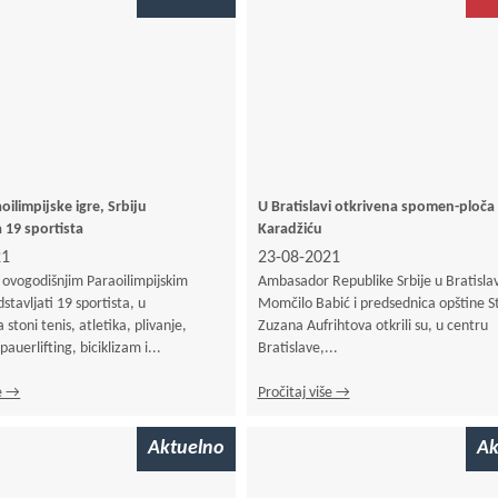
oilimpijske igre, Srbiju
U Bratislavi otkrivena spomen-ploča
 19 sportista
Karadžiću
21
23-08-2021
a ovogodišnjim Paraoilimpijskim
Ambasador Republike Srbije u Bratislav
stavljati 19 sportista, u
Momčilo Babić i predsednica opštine St
 stoni tenis, atletika, plivanje,
Zuzana Aufrihtova otkrili su, u centru
 pauerlifting, biciklizam i...
Bratislave,...
še →
Pročitaj više →
Aktuelno
Ak