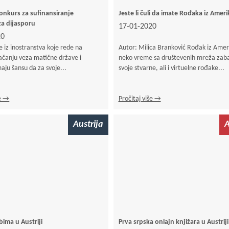
onkurs za sufinansiranje
Jeste li čuli da imate Rođaka iz Ameri
za dijasporu
17-01-2020
20
e iz inostranstva koje rede na
Autor: Milica Branković Rođak iz Amer
jačanju veza matične države i
neko vreme sa društevenih mreža zaba
maju šansu da za svoje...
svoje stvarne, ali i virtuelne rođake...
še →
Pročitaj više →
Austrija
A
bima u Austriji
Prva srpska onlajn knjižara u Austriji