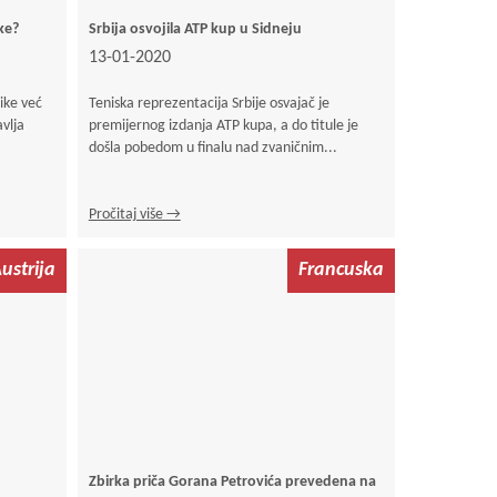
ke?
Srbija osvojila ATP kup u Sidneju
13-01-2020
ike već
Teniska reprezentacija Srbije osvajač je
vlja
premijernog izdanja ATP kupa, a do titule je
došla pobedom u finalu nad zvaničnim...
Pročitaj više →
ustrija
Francuska
Zbirka priča Gorana Petrovića prevedena na